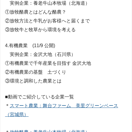
実例企業：養老牛山本牧場（北海道）
①放牧酪農とはどんな酪農？
②放牧方法と牛乳がお客様へと届くまで
③放牧牛と牧草から環境を考える
4.有機農業 (11/9 公開)
実例企業：金沢大地（石川県）
①有機農業で千年産業を目指す 金沢大地
②有機農業の基盤 土づくり
③環境と調和した農業とは
■動画でご紹介している企業一覧
＊
スマート農業：舞台ファーム 美里グリーンベース
（宮城県）