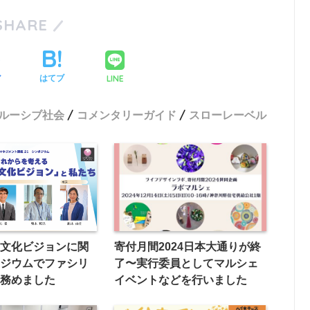
SHARE
LINE
ア
はてブ
ルーシブ社会
コメンタリーガイド
スローレーベル
の文化ビジョンに関
寄付月間2024日本大通りが終
ポジウムでファシリ
了〜実行委員としてマルシェ
と務めました
イベントなどを行いました