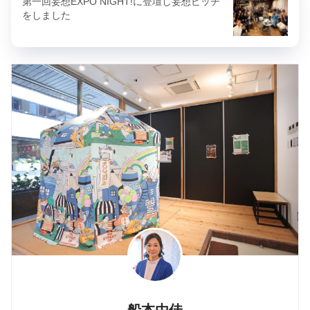
第一回妄想EXPO NIGHT!に登壇し妄想ピッチ
をしました
船本由佳